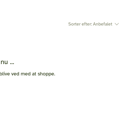
Sorter efter:
Anbefalet
u ...
blive ved med at shoppe.
Gjellerupvej 105
8220 Brabrand