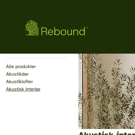
Start
Akustisk interiør
Søg efter
Alle produkter
Akustikdør
Akustiklofter
Akustisk interiør
Akustisk inter