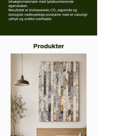
letvægtsmaterialer med lydabsorberende
egenskaber.
Resultatet er biobaserede, CO₂-lagrende og
biologisk nedbrydelige produkter med et naturligt
udtryk og unikke overflader.
Produkter